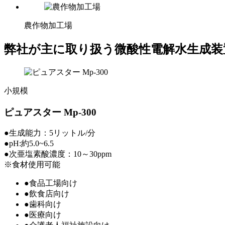
農作物加工場
弊社が主に取り扱う微酸性電解水生成装
小規模
ピュアスター Mp-300
●生成能力：5リットル/分
●pH:約5.0~6.5
●次亜塩素酸濃度：10～30ppm
※食材使用可能
●食品工場向け
●飲食店向け
●歯科向け
●医療向け