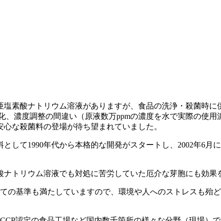
塩素酸ナトリウム溶液がありますが、食品の洗浄・殺菌時に供さ
化、濃度調整の間違い（原液数万ppmの濃度を水で実際の使
安心な殺菌料の登場が待ち望まれていました。
して1990年代から本格的な開発がスタートし、2002年6
酸ナトリウム溶液でも対処に苦労していた厄介な芽胞にも効果
しての基準も満たしていますので、環境や人へのストレスも殆
CCP認定の食品工場など国内数千箇所の様々な分野（現場）