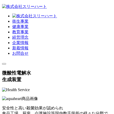
衛生事業
健康事業
教育事業
経営理念
企業情報
新着情報
お問合せ
微酸性電解水
生成装置
安全性と高い殺菌効果が認められ
食品工場、厨房、介護施設等国内数千箇所の様々な分野で