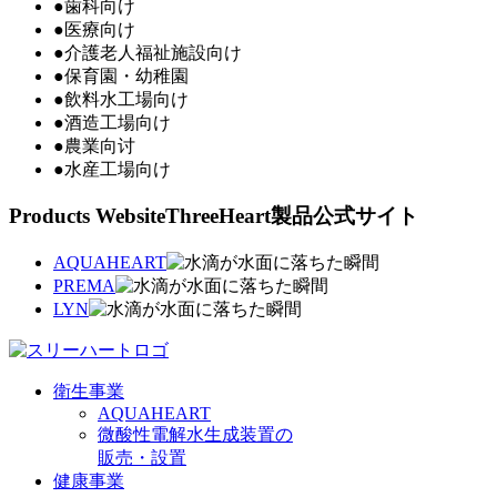
●歯科向け
●医療向け
●介護老人福祉施設向け
●保育園・幼稚園
●飲料水工場向け
●酒造工場向け
●農業向讨
●水産工場向け
Products Website
ThreeHeart製品公式サイト
AQUAHEART
PREMA
LYN
衛生事業
AQUAHEART
微酸性電解水生成装置の
販売・設置
健康事業