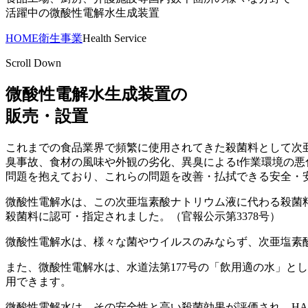
活躍中の微酸性電解水生成装置
HOME
衛生事業
Health Service
Scroll Down
微酸性電解水生成装置の
販売・設置
これまでの食品業界で頻繁に使用されてきた殺菌料として次亜
臭事故、食材の風味や外観の劣化、異臭によるt作業環境の悪
問題を抱えており、これらの問題を改善・払拭できる安全・
微酸性電解水は、この次亜塩素酸ナトリウム液に代わる殺菌料と
殺菌料に認可・指定されました。（官報公示第3378号）
微酸性電解水は、様々な菌やウイルスのみならず、次亜塩素
また、微酸性電解水は、水道法第177号の「飲用適の水」と
用できます。
微酸性電解水は、その安全性と高い殺菌効果が評価され、HA