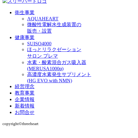
衛生事業
AQUAHEART
微酸性電解水生成装置の
販売・設置
健康事業
SUISO4000
ほっとリラクゼーション
サロン プレマ
水素・酸素混合ガス吸入器
(MERUSA1000α)
高濃度水素発生サプリメント
(HG EVO with NMN)
経営理念
教育事業
企業情報
新着情報
お問合せ
copyright©︎threeheart