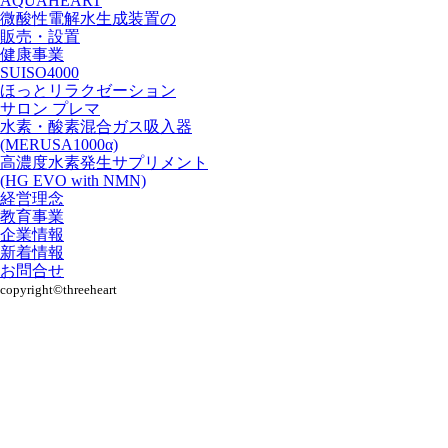
AQUAHEART
微酸性電解水生成装置の
販売・設置
健康事業
SUISO4000
ほっとリラクゼーション
サロン プレマ
水素・酸素混合ガス吸入器
(MERUSA1000α)
高濃度水素発生サプリメント
(HG EVO with NMN)
経営理念
教育事業
企業情報
新着情報
お問合せ
copyright©︎threeheart