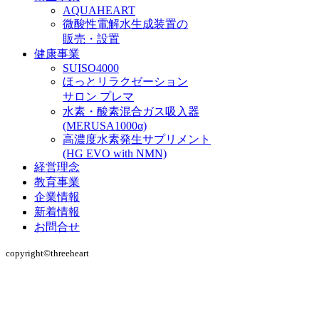
AQUAHEART
微酸性電解水生成装置の
販売・設置
健康事業
SUISO4000
ほっとリラクゼーション
サロン プレマ
水素・酸素混合ガス吸入器
(MERUSA1000α)
高濃度水素発生サプリメント
(HG EVO with NMN)
経営理念
教育事業
企業情報
新着情報
お問合せ
copyright©︎threeheart