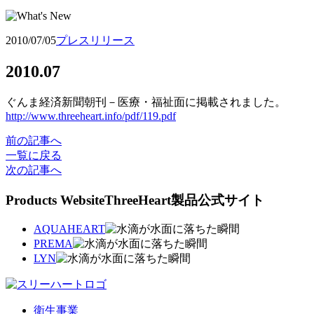
2010/07/05
プレスリリース
2010.07
ぐんま経済新聞朝刊－医療・福祉面に掲載されました。
http://www.threeheart.info/pdf/119.pdf
前の記事へ
一覧に戻る
次の記事へ
Products Website
ThreeHeart製品公式サイト
AQUAHEART
PREMA
LYN
衛生事業